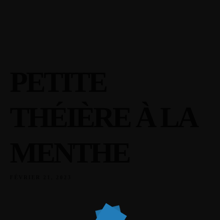
15 Rue du Faubourg de Bretagne, 80200 Péronne
03 22 84 06 16
Accueil
Menu
Nous trouver
PETITE
THÉIÈRE À LA
MENTHE
FÉVRIER 21, 2023