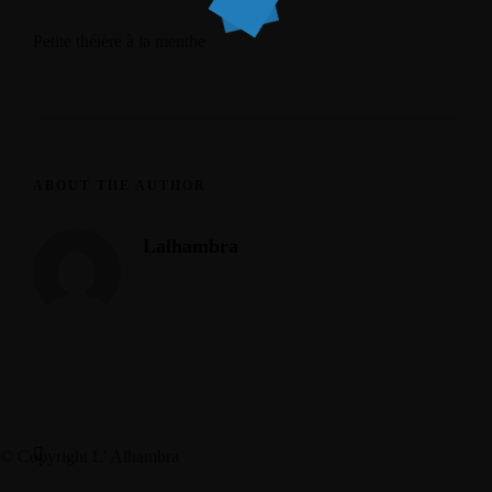
Petite théière à la menthe
ABOUT THE AUTHOR
Lalhambra
© Copyright L' Alhambra